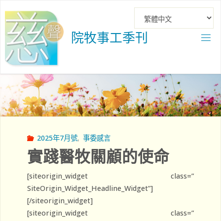
Skip
to
content
院
牧
事
工
季
刊
2025年7月號
,
事委感言
實踐醫牧關顧的使命
[siteorigin_widget class=”
SiteOrigin_Widget_Headline_Widget”]
[/siteorigin_widget]
[siteorigin_widget class=”