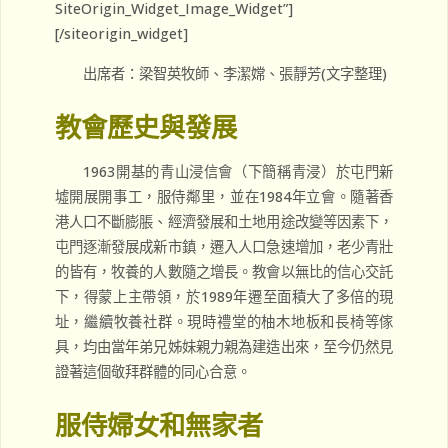
SiteOrigin_Widget_Image_Widget”]
[/siteorigin_widget]
出席者：梁智英牧師、李潔嫦、張靜芳(文字整理)
教會歷史與發展
1963開基的青山浸信會（下簡稱青浸）於屯門新
墟開展開事工，服侍鄰里，並在1984年立會。隨著香
港人口不斷膨脹、經濟發展和土地用途改變等因素下，
屯門逐漸發展成新市鎮，遷入人口急速增加，老少青壯
的皆有，牧養的人數隨之增長。教會以無比的信心交託
下，得蒙上主帶領，於1989年遷至面積大了多倍的現
址，繼續牧養社群。現時禮堂的柚木地板和長椅等傢
具，均由當年弟兄姊妹親力親為建造出來，至今仍然見
證著這個敬拜群體的同心合意。
服侍婦女和無家者