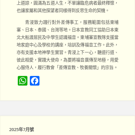
上道諒，圓滿為五道人生，不單讓臨危病者最終釋懷，
也讓家屬和其他探望者同樣得到反思生命的契機。
青浸致力踐行對外差傳事工，服務範圍包括柬埔
寨、日本、泰國、台灣等地。日本宣教同工協助日本東
北大船渡居民及中學生認識福音。柬埔寨宣教隊支援當
地家庭中心及學校的講座，培訓及傳福音工作。此外，
亦有支援本地神學生實習。青浸上下一心，聽道行道、
彼此相愛，實踐大使命，為要將福音廣傳至地極，用愛
心服侍人，履行教會「差傳宣教、牧養關懷」的宗旨。
W
F
h
a
at
c
s
e
A
b
p
o
2025年7月號