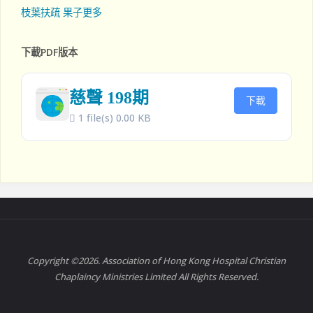
枝葉扶疏 果子更多
下載PDF版本
慈聲 198期
下載
1 file(s)
0.00 KB
Copyright ©2026. Association of Hong Kong Hospital Christian
Chaplaincy Ministries Limited All Rights Reserved.