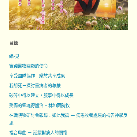
目錄
編•見
實踐醫牧關顧的使命
享受團隊協作 樂於共享成果
我想死－探討重病者的尊嚴
破碎中得以建立，服事中得以成長
受傷的靈魂得醫治 – 林如茵院牧
在職院牧研討會報導：如此我禱 — 病患牧養處境的禱告神學反
思
福音粵曲 － 延續對病人的關懷