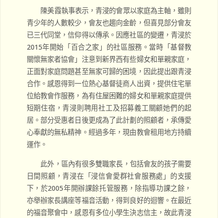
陳美霞執事表示，青浸的會眾以家庭為主軸，雖則
青少年的人數較少，會友也趨向金齡，但喜見部分會友
已三代同堂，信仰得以傳承。因應社區的變遷，青浸於
2015年開始「百合之家」的社區服務。當時「基督教
關懷無家者協會」注意到新界西有些婦女和單親家庭，
正面對家庭問題甚至無家可歸的困境，因此提出跟青浸
合作。感恩得到一位熱心基督徒商人出資，提供住宅單
位給教會作服務，為有住屋困難的婦女和單親家庭提供
短期住宿，青浸則聘用社工及招募義工關顧她們的起
居。部分受惠者日後更成為了此計劃的照顧者，承傳愛
心奉獻的無私精神。經過多年，現由教會租用地方持續
運作。
此外，區內有很多雙職家長，包括會友的孩子需要
日間照顧，青浸在「浸信會愛群社會服務處」的支援
下，於2005年開辦課餘托管服務，除指導功課之餘，
亦舉辦家長講座等福音活動，得到良好的迴響。在最近
的福音聚會中，感恩有多位小學生決志信主，故此青浸