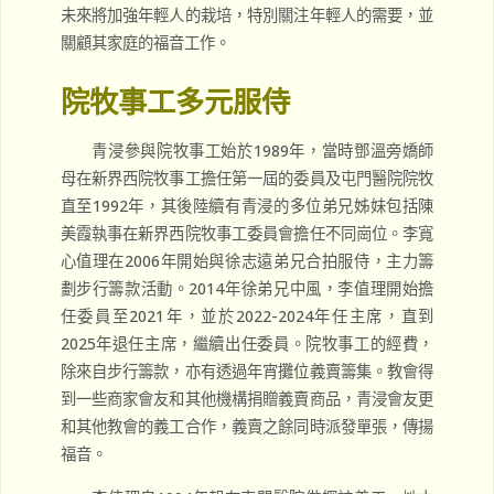
未來將加強年輕人的栽培，特別關注年輕人的需要，並
關顧其家庭的福音工作。
院牧事工多元服侍
青浸參與院牧事工始於1989年，當時鄧溫旁嬌師
母在新界西院牧事工擔任第一屆的委員及屯門醫院院牧
直至1992年，其後陸續有青浸的多位弟兄姊妹包括陳
美霞執事在新界西院牧事工委員會擔任不同崗位。李寬
心值理在2006年開始與徐志遠弟兄合拍服侍，主力籌
劃步行籌款活動。2014年徐弟兄中風，李值理開始擔
任委員至2021年，並於2022-2024年任主席，直到
2025年退任主席，繼續出任委員。院牧事工的經費，
除來自步行籌款，亦有透過年宵攤位義賣籌集。教會得
到一些商家會友和其他機構捐贈義賣商品，青浸會友更
和其他教會的義工合作，義賣之餘同時派發單張，傳揚
福音。