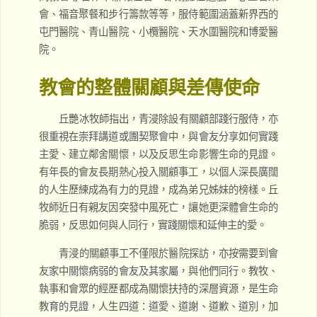
會、福音聚餐和步行籌款等等，服侍範圍涵蓋新界西的
屯門醫院、青山醫院、小欖醫院、天水圍醫院和博愛醫
院。
教會的整體關顧與差傳使命
丘艷冰牧師指出，青浸除設有關顧部踐行服侍，亦
很重視在崇拜講道或團契聚會中，與會友分享如何實踐
主愛、建立鄰舍關懷，以及反思生命影響生命的見證。
有年長的會友長期熱心投入關顧事工，以個人深長廣闊
的人生歷練成為有力的見證，成為弟兄姊妹的榜樣。丘
牧師近日有親友因突發中風死亡，讓她更深體會生命的
脆弱，反思如何與人同行，實踐關懷和延伸主的愛。
青浸的關顧事工不僅限於醫院探訪，亦按需要到會
友家中關懷病弱的會友及其家屬，與他們同行。教牧、
執事和會眾的經歷都成為關懷扶持的深層資源，是生命
教育的見證，人生四道：道愛、道謝、道歉、道別，加