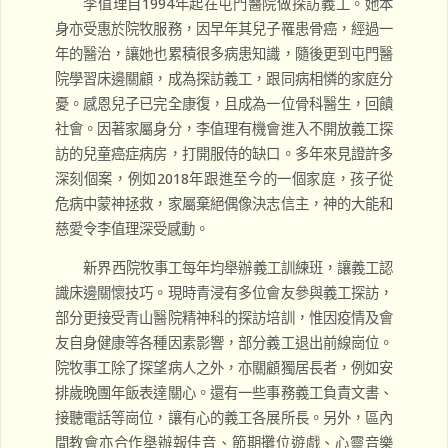
李值理自1994年起在屯門醫院做探訪義工。她本
身亦受惠於院牧服務，因早年其兒子罹患骨癌，經過一
年的醫治，讓她也累積很多病患知識，隨後更到屯門醫
院學習床邊關顧，成為探訪義工，跟同病相憐的家庭分
憂。感恩兒子已完全康復，且成為一位骨科醫生，回饋
社會。因著家屬身分，李值理有機會進入不開放義工探
訪的兒童癌症病房，打開服侍的缺口。多年來見證許多
深刻個案，例如2018年跟進至今的一個家庭，孩子從
危病中蒙神拯救，家屬棄絕偶像決志信主，神的大能和
慈愛令李值理深受感動。
新界西院牧事工每年均舉辦義工訓練班，讓義工認
識床邊關懷技巧。現時青浸有多位會友參與義工探訪，
部分更接受青山醫院精神科的探訪培訓，惟因疫情及會
友自身健康等各種因素影響，部分義工退出前線崗位。
院牧事工除了探望病人之外，亦關顧獨居長者，例如安
排歲晚團年飯表達關心。還有一些事務義工負責文書、
接聽電話等崗位，讓有心的義工各展所長。另外，區內
間教會亦合作舉辦報佳音、節期攤位遊戲、心靈音樂