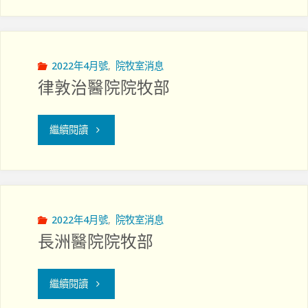
區
尤
德
2022年4月號
,
院牧室消息
律敦治醫院院牧部
夫
人
"律
繼續閱讀
那
敦
打
治
素
醫
2022年4月號
,
院牧室消息
長洲醫院院牧部
醫
院
院
院
"長
繼續閱讀
院
牧