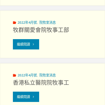
洲
牧
部"
醫
事
院
2022年4月號
,
院牧室消息
工"
牧群關愛會院牧事工部
院
牧
"牧
繼續閱讀
部"
群
關
愛
2022年4月號
,
院牧室消息
香港私立醫院院牧事工
會
院
"香
繼續閱讀
牧