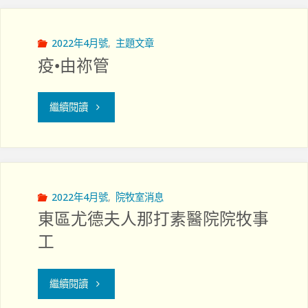
到⋯⋯"
2022年4月號
,
主題文章
疫•由祢管
"疫
繼續閱讀
•
由
祢
2022年4月號
,
院牧室消息
東區尤德夫人那打素醫院院牧事
管"
工
"東
繼續閱讀