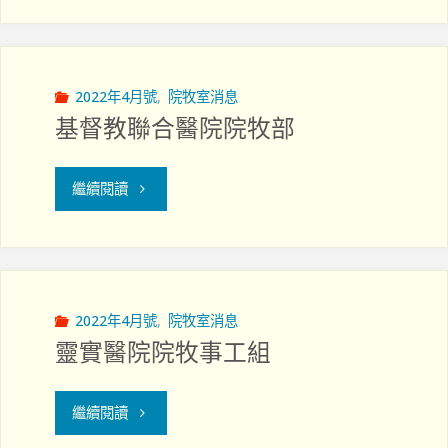
港
事
私
工
立
2022年4月號
,
院牧室消息
基督教聯合醫院院牧部
部"
醫
院
"基
繼續閱讀
院
督
牧
教
事
聯
2022年4月號
,
院牧室消息
靈實醫院院牧事工組
工"
合
醫
"靈
繼續閱讀
院