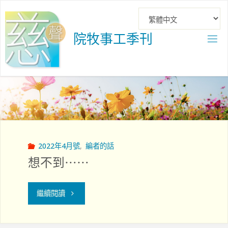
Skip
to
content
院
牧
事
工
季
刊
2022年4月號
,
編者的話
想不到⋯⋯
"想
繼續閱讀
不