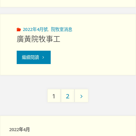
道
院
醫
牧
院
2022年4月號
,
院牧室消息
廣黃院牧事工
部"
院
牧
"廣
繼續閱讀
部"
黃
院
1
2
牧
Posts
事
工"
pagination
2022年4月