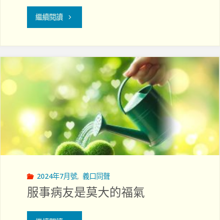
導
"走
繼續閱讀
證
在
書
神
課
預
程」"
備
的
道
路
2024年7月號
,
義口同聲
上
服事病友是莫大的福氣
—