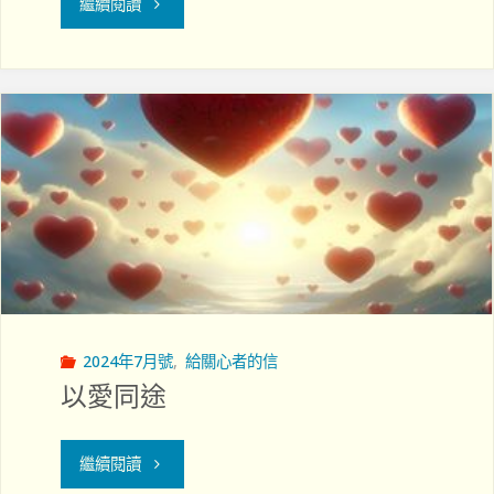
"服
繼續閱讀
陳
事
惠
病
芬
友
院
是
牧"
莫
大
的
2024年7月號
,
給關心者的信
福
以愛同途
氣"
"以
繼續閱讀