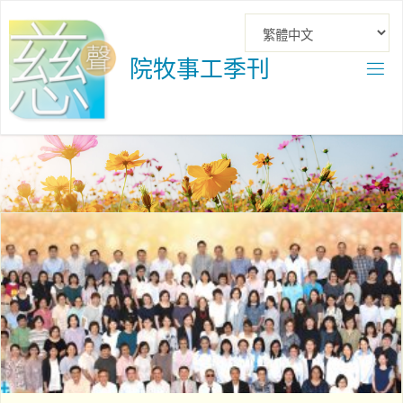
Skip
to
content
院
牧
事
工
季
刊