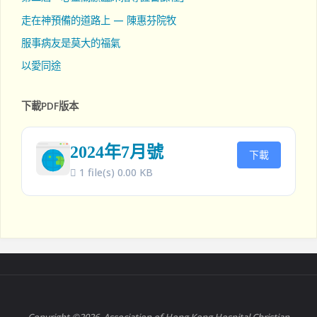
走在神預備的道路上 — 陳惠芬院牧
服事病友是莫大的福氣
以愛同途
下載PDF版本
2024年7月號
下載
1 file(s)
0.00 KB