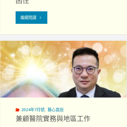
困住
命"
"困
繼續閱讀
住"
2024年7月號
,
醫心直說
兼顧醫院實務與地區工作