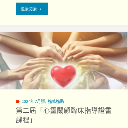
"兼
繼續閱讀
顧
醫
院
實
務
與
地
2024年7月號
,
進修進路
區
第二屆「心靈關顧臨床指導證書
工
課程」