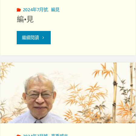
2024年7月號
,
編見
編•見
"編
繼續閱讀
•
見"