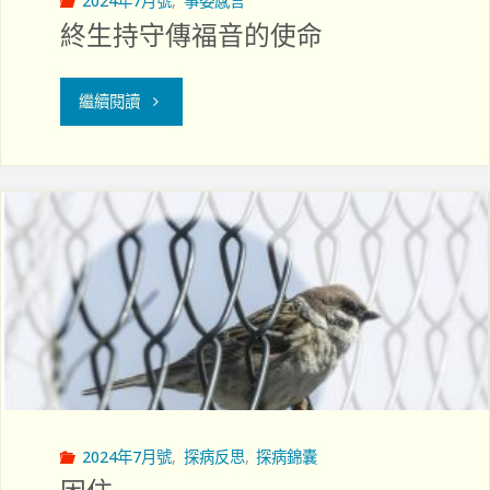
2024年7月號
,
事委感言
終生持守傳福音的使命
"終
繼續閱讀
生
持
守
傳
福
音
的
2024年7月號
,
探病反思
,
探病錦囊
使