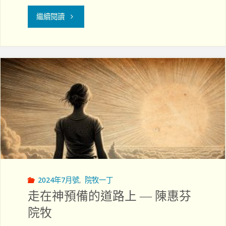
作"
"第
繼續閱讀
二
屆
「心
靈
關
顧
臨
2024年7月號
,
院牧一丁
床
走在神預備的道路上 — 陳惠芬
指
院牧