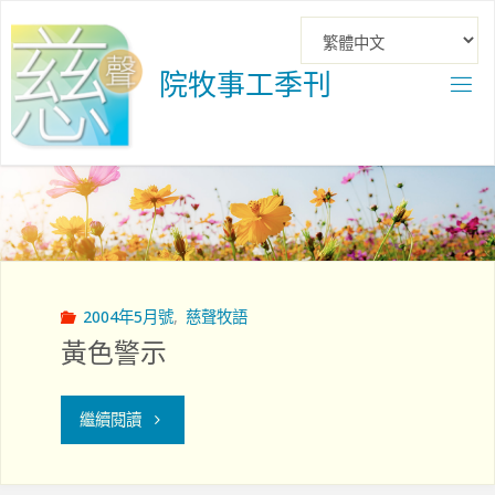
Skip
to
content
院
牧
事
工
季
刊
2004年5月號
,
慈聲牧語
黃色警示
"黃
繼續閱讀
色