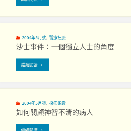
暗
牧
花
服
明
務
2004年5月號
,
醫療把脈
沙士事件：一個獨立人士的角度
──
要
發
重
"沙
繼續閱讀
展
量
士
本
也
事
土
重
件：
2004年5月號
,
探病錦囊
如何關顧神智不清的病人
CPE
質"
一
所
個
"如
繼續閱讀