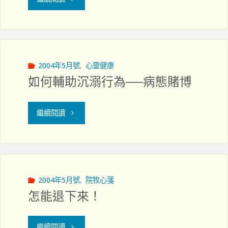
面
獨
何
對
立
關
的
人
顧
2004年5月號
,
心靈健康
挑
如何輔助沉溺行為──病態賭博
士
神
戰"
的
智
"如
繼續閱讀
角
不
何
度"
清
輔
的
助
2004年5月號
,
院牧心箋
怎能退下來！
病
沉
人"
溺
"怎
繼續閱讀