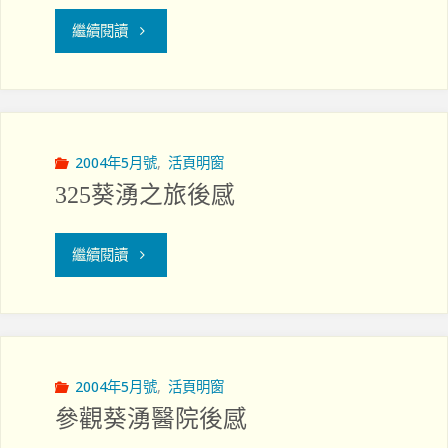
"聚
繼續閱讀
合
是
為
2004年5月號
,
活頁明窗
325葵湧之旅後感
了
分
"325
繼續閱讀
散
葵
──
湧
香
之
2004年5月號
,
活頁明窗
參觀葵湧醫院後感
港
旅