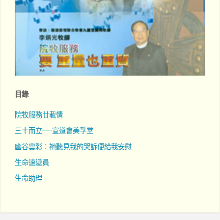
目錄
院牧服務廿載情
三十而立──宣道會美孚堂
幽谷雲彩︰祂聽見我的哭訴便給我安慰
生命速遞員
生命助理