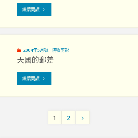
基
後
"參
繼續閱讀
督
感"
觀
徒
葵
牙
湧
2004年5月號
,
院牧剪影
醫
天國的郵差
醫
團
院
"天
繼續閱讀
契"
後
國
感"
的
1
2
郵
Posts
差"