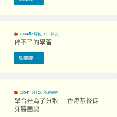
行
能
為
退
──
下
2004年5月號
,
CPE探真
停不了的學習
病
來！"
態
"停
繼續閱讀
賭
不
博"
了
的
2004年5月號
,
祝福網絡
聚合是為了分散──香港基督徒
學
牙醫團契
習"