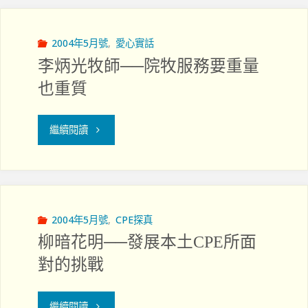
警
示"
2004年5月號
,
愛心實話
李炳光牧師──院牧服務要重量
也重質
"李
繼續閱讀
炳
光
牧
2004年5月號
,
CPE探真
柳暗花明──發展本土CPE所面
師
對的挑戰
──
"柳
院
繼續閱讀