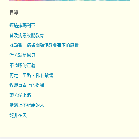
目錄
經過撒瑪利亞
普及病患牧關教育
蘇穎智－病患關顧使教會有家的感覺
活著就是恩典
不喧嚷的正義
再走一里路 – 陳任敏儀
牧職事奉上的提醒
帶著愛上路
當遇上不說話的人
龍非在天