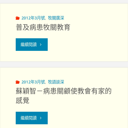
撒
瑪
2012年3月號
,
牧關廣深
普及病患牧關教育
利
亞"
"普
繼續閱讀
及
病
患
2012年3月號
,
牧語談深
蘇穎智－病患關顧使教會有家的
牧
感覺
關
"蘇
教
繼續閱讀