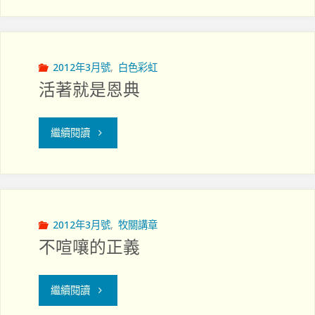
穎
育"
智
－
2012年3月號
,
白色彩虹
活著就是恩典
病
患
"活
繼續閱讀
關
著
顧
就
使
是
2012年3月號
,
牧關講章
不喧嚷的正義
教
恩
會
典"
"不
繼續閱讀
有