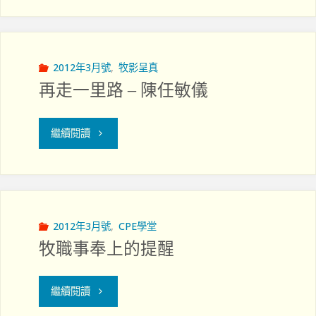
喧
家
嚷
的
的
2012年3月號
,
牧影呈真
感
再走一里路 – 陳任敏儀
正
覺"
義"
"再
繼續閱讀
走
一
里
2012年3月號
,
CPE學堂
牧職事奉上的提醒
路
–
"牧
繼續閱讀
陳