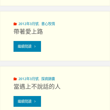
職
任
事
敏
奉
2012年3月號
,
書心牧情
帶著愛上路
儀"
上
的
"帶
繼續閱讀
提
著
醒"
愛
上
2012年3月號
,
探病錦囊
當遇上不說話的人
路"
"當
繼續閱讀