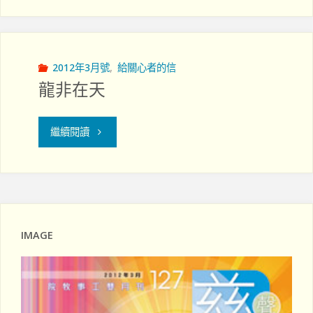
遇
上
不
2012年3月號
,
給關心者的信
龍非在天
說
話
"龍
繼續閱讀
的
非
人"
在
天"
IMAGE