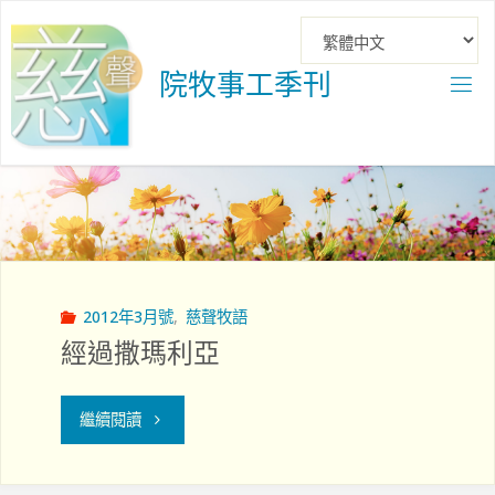
Skip
to
content
院
牧
事
工
季
刊
2012年3月號
,
慈聲牧語
經過撒瑪利亞
"經
繼續閱讀
過