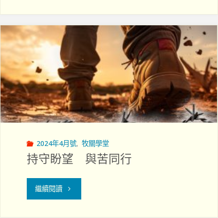
職
院
牧
研
討
會
報
2024年4月號
,
牧關學堂
導：
持守盼望 與苦同行
重
"持
繼續閱讀
拾
守
快