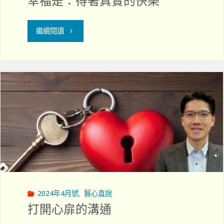
幸福是：得著真實的快樂
"幸
繼續閱讀
福
是：
得
著
真
實
的
2024年4月號
,
醫心直說
快
打開心扉的溝通
樂"