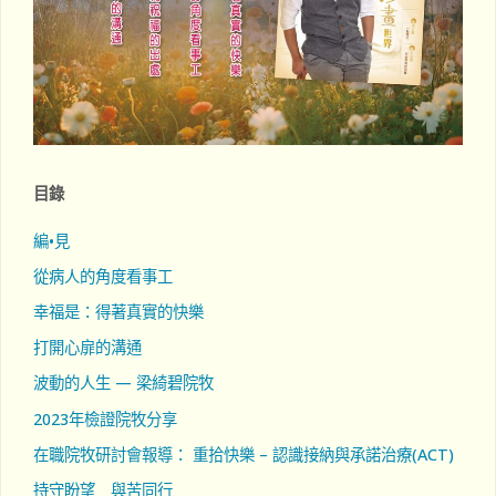
目錄
編•見
從病人的角度看事工
幸福是：得著真實的快樂
打開心扉的溝通
波動的人生 — 梁綺碧院牧
2023年檢證院牧分享
在職院牧研討會報導： 重拾快樂 – 認識接納與承諾治療(ACT)
持守盼望 與苦同行