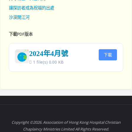
讓探訪者成為祝福的出處
沙漠開江河
下載PDF版本
2024年4月號
下載
1 file(s)
0.00 KB
Copyright ©2026. Association of Hong Kong Hospital Christian
Chaplaincy Ministries Limited All Rights Reserved.