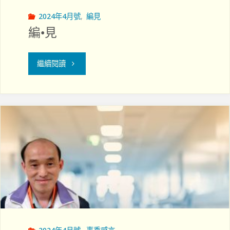
2024年4月號
,
編見
編•見
"編
繼續閱讀
•
見"