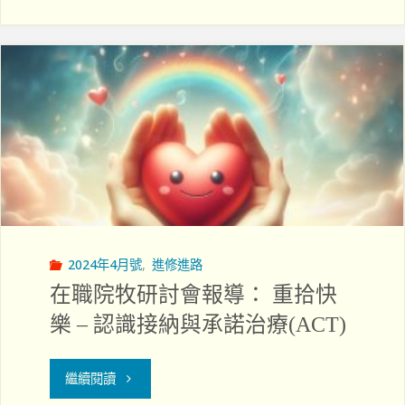
年
檢
證
院
牧
分
享"
2024年4月號
,
進修進路
在職院牧研討會報導： 重拾快
樂 – 認識接納與承諾治療(ACT)
"在
繼續閱讀