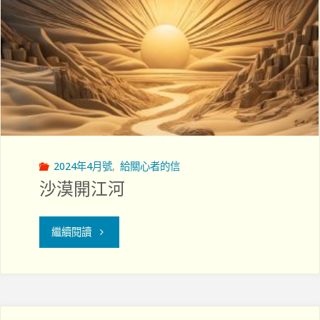
療
者
(ACT)"
成
為
祝
福
2024年4月號
,
給關心者的信
的
沙漠開江河
出
"沙
繼續閱讀
處"
漠
開