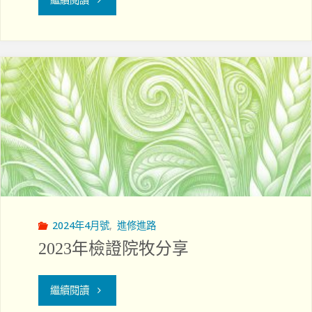
動
的
人
生
—
梁
綺
2024年4月號
,
進修進路
碧
2023年檢證院牧分享
院
"2023
繼續閱讀
牧"