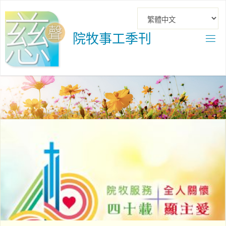
Skip
to
content
院
牧
事
工
季
刊