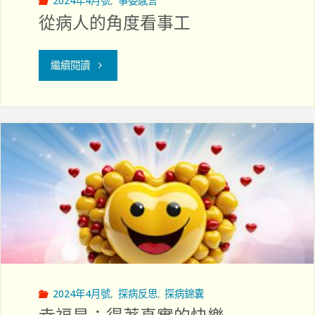
2024年4月號
,
事委感言
從病人的角度看事工
"從
繼續閱讀
病
人
的
角
度
看
事
2024年4月號
,
探病反思
,
探病錦囊
工"