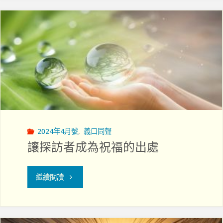
盼
樂
望
–
與
認
苦
識
同
接
行"
納
2024年4月號
,
義口同聲
讓探訪者成為祝福的出處
與
承
"讓
繼續閱讀
諾
探
治
訪