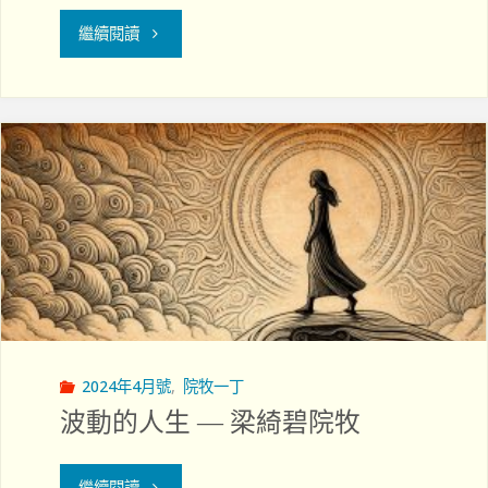
"打
繼續閱讀
開
心
扉
的
溝
通"
2024年4月號
,
院牧一丁
波動的人生 — 梁綺碧院牧
"波
繼續閱讀