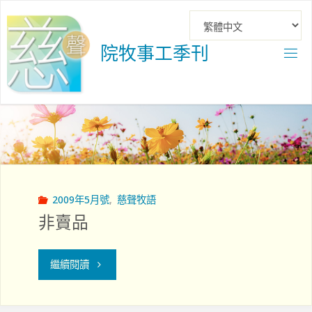
Skip
to
content
院
牧
事
工
季
刊
2009年5月號
,
慈聲牧語
非賣品
"非
繼續閱讀
賣