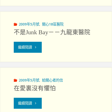
扣
在
不
香
一
2009年5月號
,
關心18區醫院
不是Junk Bay－－九龍東醫院
港
定
的
是
"不
繼續閱讀
歷
減
是
史
少"
Junk
與
Bay
2009年5月號
,
給關心者的信
發
在愛裏沒有懼怕
－
展"
－
"在
繼續閱讀
九