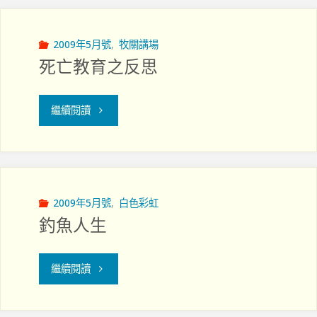
有
塑
快
造
2009年5月號
,
牧關講場
死亡教育之反思
樂
與
的
臨
"死
繼續閱讀
病
床
亡
人"
牧
教
關
育
2009年5月號
,
白色彩虹
釣魚人生
訓
之
練
反
"釣
繼續閱讀
的
思"
魚
關