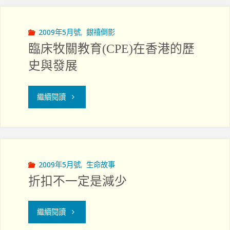
人
係"
生"
2009年5月號
,
銀禧倒影
臨床牧關教育(CPE)在香港的歷
史與發展
"臨
繼續閱讀
床
牧
關
2009年5月號
,
生命故事
折扣不一定是減少
教
育
"折
繼續閱讀
(CPE)