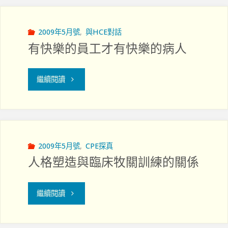
品"
2009年5月號
,
與HCE對話
有快樂的員工才有快樂的病人
"有
繼續閱讀
快
樂
的
2009年5月號
,
CPE探真
人格塑造與臨床牧關訓練的關係
員
工
"人
繼續閱讀
才
格