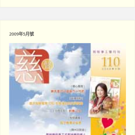
愛
龍
裏
東
沒
2009年5月號
醫
有
院"
懼
怕"