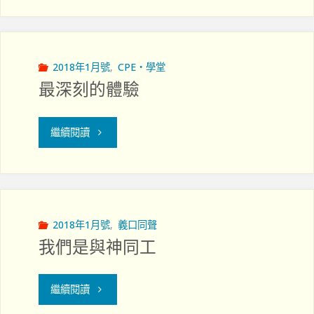
病
通"
人
和
2018年1月號
,
CPE‧學堂
最深刻的體驗
家
屬
"最
繼續閱讀
同
深
行
刻
的
的
2018年1月號
,
義口同聲
我們是與神同工
召
體
命
驗"
"我
繼續閱讀
–