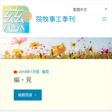
Skip
to
content
院
牧
事
工
季
刊
2018年1月號
,
編見
編‧見
"編‧
繼續閱讀
見"