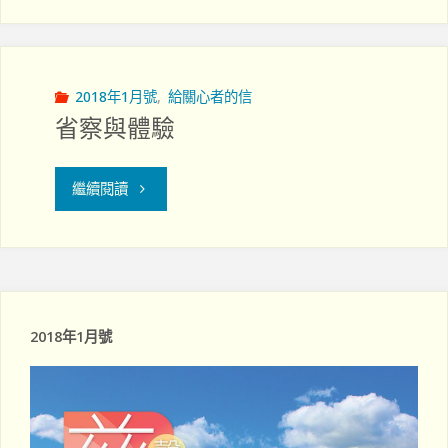
們
張
是
韻
與
2018年1月號
,
給關心者的信
詩"
省察與體驗
神
同
"省
繼續閱讀
工"
察
與
體
2018年1月號
驗"