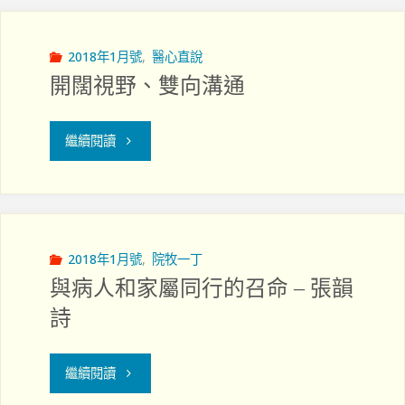
使
腫
命
瘤
2018年1月號
,
醫心直說
開闊視野、雙向溝通
的
中
延
心
"開
繼續閱讀
伸"
遇
闊
見
視
她"
野、
2018年1月號
,
院牧一丁
與病人和家屬同行的召命 – 張韻
雙
詩
向
"與
溝
繼續閱讀