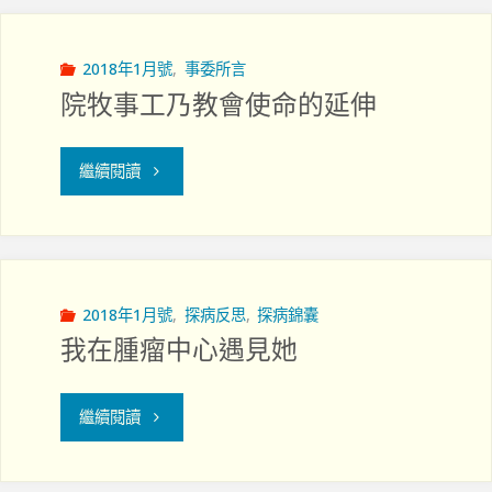
2018年1月號
,
事委所言
院牧事工乃教會使命的延伸
"院
繼續閱讀
牧
事
工
2018年1月號
,
探病反思
,
探病錦囊
我在腫瘤中心遇見她
乃
教
"我
繼續閱讀
會
在