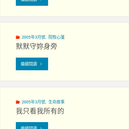
解
造
愛
說
（二）"
的
及
豪
2005年3月號
,
院牧心箋
默默守妳身旁
入
仔"
學
"默
繼續閱讀
甄
默
選
守
開
妳
2005年3月號
,
生命故事
始"
我只看我所有的
身
旁"
"我
繼續閱讀