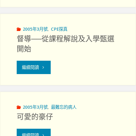
懷
者
的
2005年3月號
,
CPE探真
督導──從課程解說及入學甄選
成
開始
長
"督
背
繼續閱讀
導
景
──
與
從
性
2005年3月號
,
最難忘的病人
可愛的豪仔
課
格
程
塑
"可
繼續閱讀