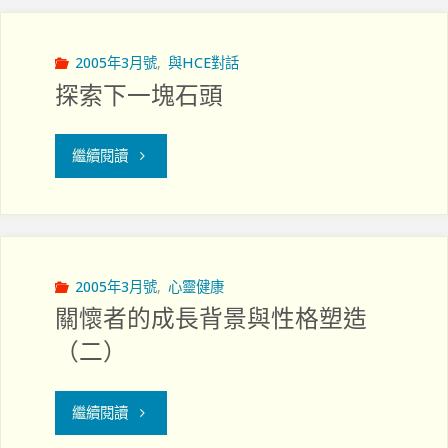
院
內"
2005年3月號
,
與HCE對話
探索下一塊石頭
"探
繼續閱讀
索
下
一
2005年3月號
,
心靈健康
關懷者的成長背景與性格塑造
塊
（二）
石
"關
頭"
繼續閱讀