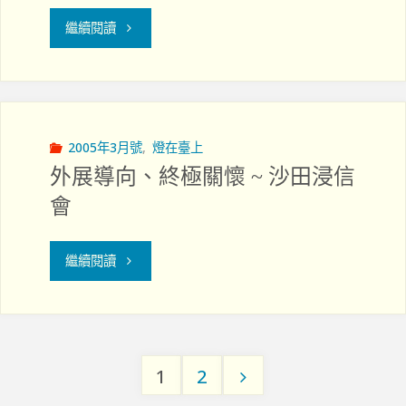
個
"禍
繼續閱讀
家
不
─
單
香
行"
2005年3月號
,
燈在臺上
外展導向、終極關懷 ~ 沙田浸信
港
會
區
私
"外
繼續閱讀
立
展
醫
導
院
1
2
向、