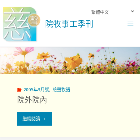
Skip
to
content
院
牧
事
工
季
刊
2005年3月號
,
慈聲牧語
院外院內
"院
繼續閱讀
外