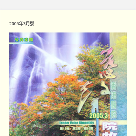
Posts
院
終
牧"
極
pagination
2005年3月號
關
懷
~
沙
田
浸
信
會"