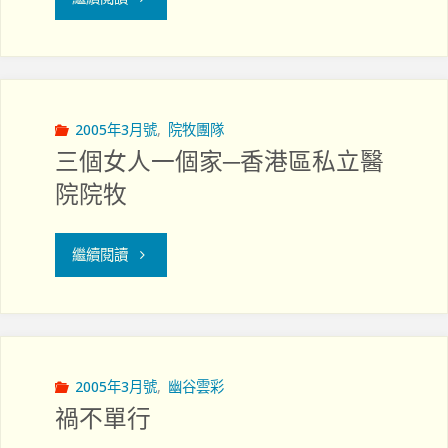
的
何
配
探
搭"
訪
2005年3月號
,
院牧團隊
三個女人一個家─香港區私立醫
因
院院牧
病
"三
厭
繼續閱讀
個
世
女
的
人
人"
2005年3月號
,
幽谷雲彩
禍不單行
一