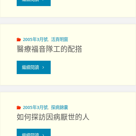
只
看
我
2005年3月號
,
活頁明窗
醫療福音隊工的配搭
所
有
"醫
繼續閱讀
的"
療
福
音
2005年3月號
,
探病錦囊
如何探訪因病厭世的人
隊
工
"如
繼續閱讀