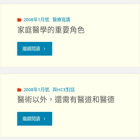
在
後"
2008年1月號
,
醫療寬講
家庭醫學的重要角色
"家
繼續閱讀
庭
醫
學
2008年1月號
,
與HCE對話
醫術以外，還需有醫道和醫德
的
重
"醫
繼續閱讀
要
術