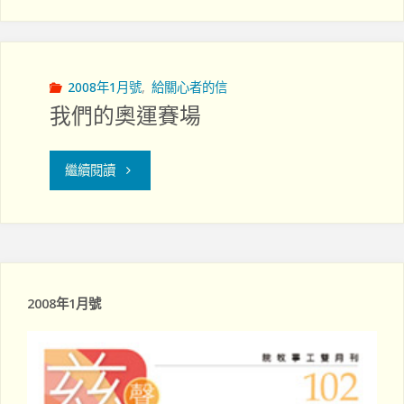
界
後
西
感"
範
2008年1月號
,
給關心者的信
我們的奧運賽場
圍
太
"我
繼續閱讀
大
們
了"
的
奧
2008年1月號
運
賽
場"