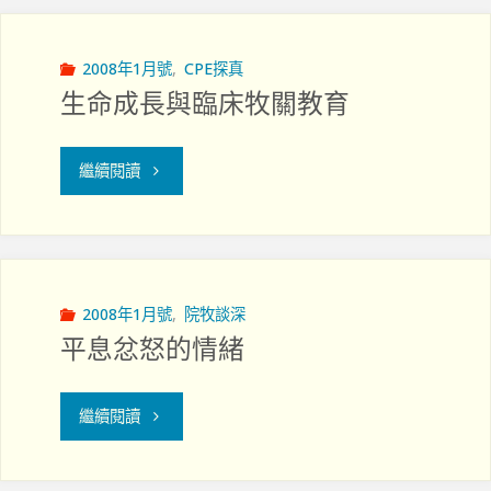
角
以
色"
外，
2008年1月號
,
CPE探真
生命成長與臨床牧關教育
還
需
"生
繼續閱讀
有
命
醫
成
道
長
2008年1月號
,
院牧談深
平息忿怒的情緒
和
與
醫
臨
"平
繼續閱讀
德"
床
息