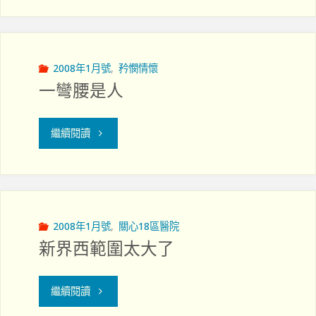
們
關
仨
顧
的
2008年1月號
,
矜憫情懷
一彎腰是人
──
見
我
證"
"一
繼續閱讀
們
彎
仨
腰
的
是
2008年1月號
,
關心18區醫院
見
新界西範圍太大了
人"
證
"新
繼續閱讀
讀