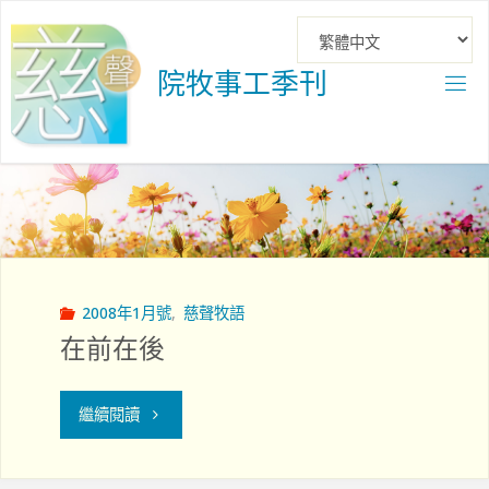
Skip
to
content
院
牧
事
工
季
刊
2008年1月號
,
慈聲牧語
在前在後
"在
繼續閱讀
前