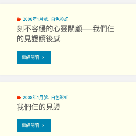
牧
忿
關
怒
2008年1月號
,
白色彩虹
刻不容緩的心靈關顧──我們仨
教
的
的見證讀後感
育"
情
"刻
緒"
繼續閱讀
不
容
緩
2008年1月號
,
白色彩虹
我們仨的見證
的
心
"我
繼續閱讀
靈