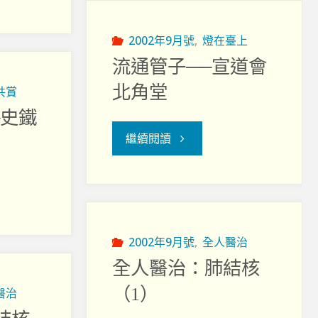
康
嗎？"
2002年9月號
,
燈在臺上
流通管子──宣道會
北角堂
共賞
─史鐵
"流
繼續閱讀
通
管
子
2002年9月號
,
全人醫治
全人醫治：肺結核
──
（1）
醫治
宣