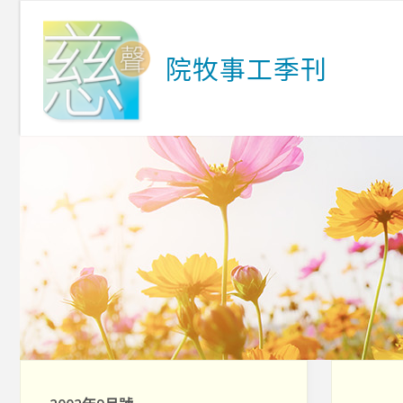
Skip
to
院
牧
事
工
季
刊
content