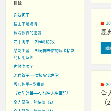
目錄
與我何干
2
信主不是賭博
恩
醫院牧養的體會
左手將軍──謝達明院牧
繼
慧劍出鞘──如何向未信的病者恰當
的使用聖經
你健康嗎？
流通管子──宣道會北角堂
恩典夠用─吳佩貞
2
全
《病隙碎筆──史鐵生人生筆記》
（
全人醫治：肺結核（2）