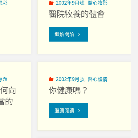
雲彩
2002年9月號
,
醫心牧影
醫院牧養的體會
"醫
繼續閱讀
院
牧
養
專題
2002年9月號
,
醫心護情
如何向
你健康嗎？
的
當的
體
"你
繼續閱讀
會"
健