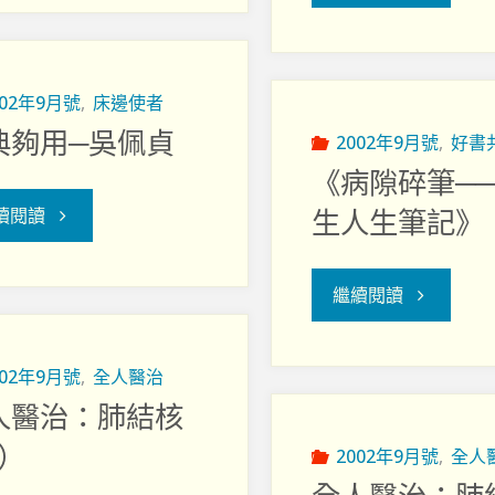
劍
將
出
軍
002年9月號
,
床邊使者
典夠用─吳佩貞
鞘
2002年9月號
,
好書
──
《病隙碎筆─
──
謝
"恩
續閱讀
生人生筆記》
如
達
典
"《病
繼續閱讀
何
明
夠
隙
向
院
用
002年9月號
,
全人醫治
碎
未
人醫治：肺結核
牧"
─
2）
筆
2002年9月號
,
全人
信
吳