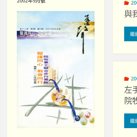
2002年9月號
2
與
繼
2
左
院
繼