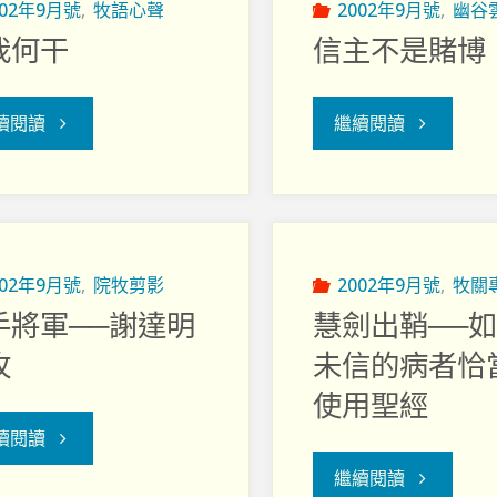
002年9月號
,
牧語心聲
2002年9月號
,
幽谷
我何干
信主不是賭博
"與
"信
續閱讀
繼續閱讀
我
主
何
不
干"
是
002年9月號
,
院牧剪影
2002年9月號
,
牧關
手將軍──謝達明
慧劍出鞘──
賭
牧
未信的病者恰
博"
使用聖經
"左
續閱讀
"慧
繼續閱讀
手