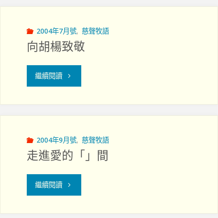
懷"
警
示"
2004年7月號
,
慈聲牧語
向胡楊致敬
"向
繼續閱讀
胡
楊
致
2004年9月號
,
慈聲牧語
走進愛的「」間
敬"
"走
繼續閱讀
進