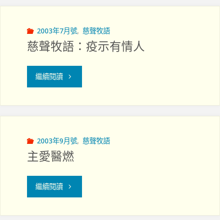
你
的
2003年7月號
,
慈聲牧語
慈聲牧語：疫示有情人
指
頭
"慈
繼續閱讀
來"
聲
牧
語：
2003年9月號
,
慈聲牧語
主愛醫燃
疫
示
"主
繼續閱讀
有
愛