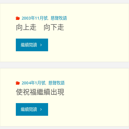
情
醫
人"
燃"
2003年11月號
,
慈聲牧語
向上走 向下走
"向
繼續閱讀
上
走
向
2004年1月號
,
慈聲牧語
使祝福繼續出現
下
走"
"使
繼續閱讀
祝