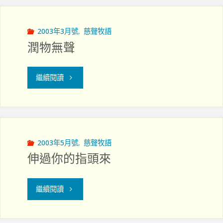
可
惜"
2003年3月號
,
慈聲牧語
潤物無聲
"潤
繼續閱讀
物
無
聲"
2003年5月號
,
慈聲牧語
伸過你的指頭來
"伸
繼續閱讀
過