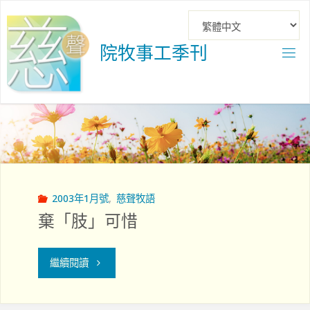
Skip
to
content
院
牧
事
工
季
刊
2003年1月號
,
慈聲牧語
棄「肢」可惜
"棄
繼續閱讀
「肢」