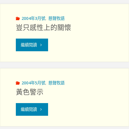
福
繼
2004年3月號
,
慈聲牧語
豈只感性上的關懷
續
出
"豈
繼續閱讀
現"
只
感
性
2004年5月號
,
慈聲牧語
黃色警示
上
的
"黃
繼續閱讀
關
色