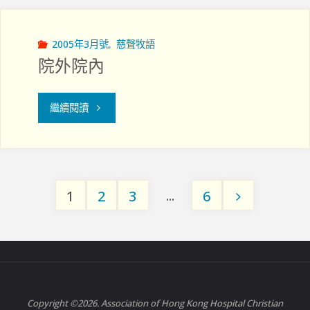
愛
的
2005年3月號
,
慈聲牧語
院外院內
「」
間"
"院
繼續閱讀
外
院
...
1
2
3
6
內"
Posts
pagination
Copyright ©2026. Association of Hong Kong Hospital Christian