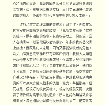
心和禱告的重要。我會鼓勵各區分堂的弟兄姊妹參與醫
院探訪，這不單讓病者得到支持，而且弟兄姊妹也會透
過關懷病人，帶來對信仰和生命更多的反思和成長。」
雖然現在要處理繁重的會務和行政工作，但羅牧師
仍會安排時間探望患病的肢體。「我認為牧者除了教導
的職事，還有關懷的職事。其實牧養就是一份關係，當
人在病患中，就更需要牧者的關心…年多前我的岳父患
上癌症，我既是病人家屬，同時又要扮演牧者的角色。
岳丈由證實患癌至離世只有短短四個月，我和太太知道
要讓他老人家得到救恩並非容易。但當家人見到我們經
常陪伴和關心岳父，甚至見我主動為岳父護理，他們都
十分感動，更是感受到這是耶穌基督的愛，所以當我們
向岳父分享福音，他們都沒有攔阻。這讓我發現到病患
真的可以為家庭帶來很多的恐懼、張力，甚至衝突，但
同樣是一個很好的牧養契機。」親身的經驗又再一次豐
富了羅牧師對病患牧關的體會。所以他認為無論教會怎
樣發展，病患關懷仍是值得投放資源的事工。能有牧者