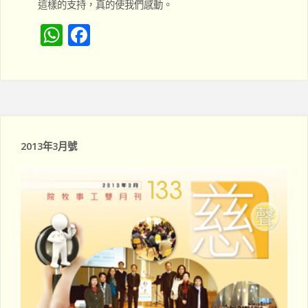
這樣的支持，真的使我們感動。
W
F
h
a
at
c
s
e
A
b
p
o
2013年3月號
p
o
k