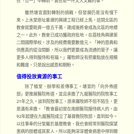
在「合一」中轉制，實在是一件又大又難的事。
雖然塘宣面對轉制的挑戰，但發展仍是沒有慢下
來。上水堂原址重建的興建工程已經上馬，這間北區的
教會就要耗資一億五千萬，建成後將會成為北區的地標
之一。此外，教會已成功獲政府批地，在荔枝角興建第
二間國際學校，涉及的經費需要數億元。「神的恩典和
供應真的從沒間斷，所以我們更要成為流通的管子，讓
更多人得到服侍和祝福。」羅牧師沒有把重點放在規模
和難度，只是說出感恩和期盼。
值得投放資源的事工
除了植堂、辦學和差傳事工，塘宣的「向外佈道
部」更推展醫院佈道，並且承擔了九龍醫院的院牧事工
21年之久。談到院牧事工，原來羅牧師不但不陌生，更
是滿有承擔。「教會最初是在南朗醫院服侍病人的，由
92年起便在九龍醫院成立了基督教院牧部，直到如今。
以往事奉的分堂屬於基層教會，我也會經常到醫院探望
患病的肢體或其家人。所以能夠深深體會病患中得到關