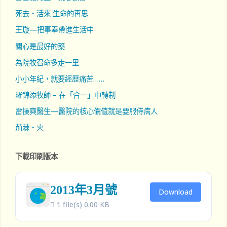
死去‧活來 生命的再思
王璇—把事奉帶進生活中
關心是最好的藥
為院牧召命多走一里
小小年紀，就要經歷痛苦……
羅錦添牧師 – 在「合一」中轉制
雷操奭醫生—醫院的核心價值就是要服侍病人
荊棘‧火
下載印刷版本
2013年3月號
Download
1 file(s)
0.00 KB