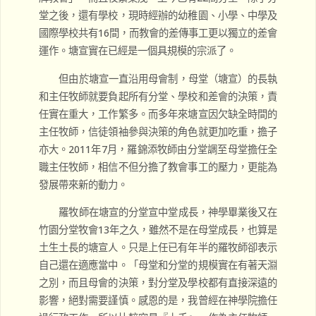
堂之後，還有學校，現時經辦的幼稚園、小學、中學及
國際學校共有16間，而教會的差傳事工更以獨立的差會
運作。塘宣實在已經是一個具規模的宗派了。
但由於塘宣一直沿用母會制，母堂（塘宣）的長執
和主任牧師就要負起所有分堂、學校和差會的決策，責
任實在重大，工作繁多。而多年來塘宣因欠缺全時間的
主任牧師，信徒領袖參與決策的角色就更加吃重，擔子
亦大。2011年7月，羅錦添牧師由分堂調至母堂擔任全
職主任牧師，相信不但分擔了教會事工的壓力，更能為
發展帶來新的動力。
羅牧師在塘宣的分堂宣中堂成長，神學畢業後又在
竹園分堂牧會13年之久，雖然不是在母堂成長，也算是
土生土長的塘宣人。只是上任已有年半的羅牧師卻表示
自己還在適應當中。「母堂和分堂的規模實在有著天淵
之別，而且母會的決策，對分堂及學校都有直接深遠的
影響，絕對需要謹慎。感恩的是，我曾經在神學院擔任