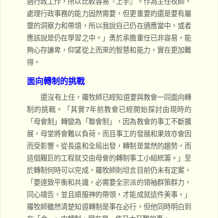
過行政工作，所以比較容易『上手』。作為主任牧師，
處理行政事務的能力固然需要，但更重要的還是要有屬
靈的洞察力和帶領，所以我說自己仍在適應當中，或者
應該說是仍在學習之中。」勇於承擔重任已非容易，能
夠心存謙卑，仰望從上而來的智慧和能力，實在更加難
得。
面向轉制的挑戰
還沒有上任，羅牧師已經知道要與教會一同面向轉
制的挑戰。「其實7年前教會已經開始探討由現時的
「母會制」轉變為「聯會制」，因為教會的事工不斷擴
展，母堂將會難以負荷，而且事工的發展和果效亦會因
而受影響。從長遠和全局出發，轉制是當然的趨勢，而
這個艱巨的工程就交由母會的轉制事工小組統籌。」至
於轉制何時可以完成，羅牧師則坦言目前仍未有定案，
「要達致平衡和共識，必需要全宗派的領袖群策群力，
同心禱告，並且順服神的帶領，才能成就這件美事。」
羅牧師雖然清楚知道轉制是事在必行，但他同時明白到