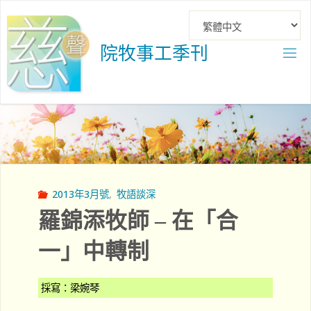
Skip
to
content
院
牧
事
工
季
刊
2013年3月號
,
牧語談深
羅錦添牧師 – 在「合
一」中轉制
採寫：梁婉琴