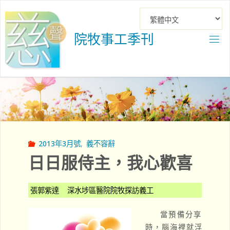
Skip
to
content
院
牧
事
工
季
刊
2013年3月號
,
義不容辭
日日服侍主，我心歡喜
張郭紫達 深水埗區醫院院牧探訪義工
當預備分享
時，腦海裡就浮