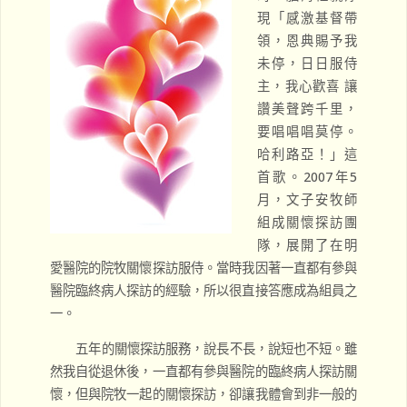
現「感激基督帶
領，恩典賜予我
未停，日日服侍
主，我心歡喜 讓
讚美聲跨千里，
要唱唱唱莫停。
哈利路亞！」這
首歌。2007年5
月，文子安牧師
組成關懷探訪團
隊，展開了在明
愛醫院的院牧關懷探訪服侍。當時我因著一直都有參與
醫院臨終病人探訪的經驗，所以很直接答應成為組員之
一。
五年的關懷探訪服務，說長不長，說短也不短。雖
然我自從退休後，一直都有參與醫院的臨終病人探訪關
懷，但與院牧一起的關懷探訪，卻讓我體會到非一般的