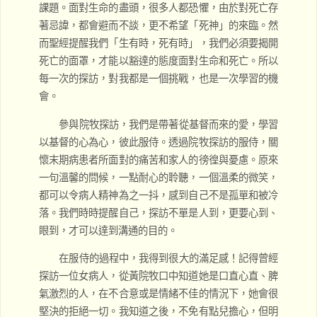
課題。面對生命的盡頭，很多人都恐懼，由於對死亡存
著忌諱，都會避而不談，更不希望「死神」的來臨。然
而聖經提醒我們「生有時，死有時」，我們必須要揭開
死亡的面罩，才能以豁達的態度面對生命和死亡。所以
每一次的探訪，對我都是一個挑戰，也是一次學習的機
會。
參與院牧探訪，我們是帶著從基督而來的愛，學習
以基督的心為心，彼此服侍。透過院牧探訪的服侍，關
懷末期病患者所面對的痛苦和家人的徬徨與憂慮。原來
一句溫馨的問候，一點耐心的聆聽，一個溫柔的微笑，
都可以令病人精神為之一抖，感到自己不是孤單和被冷
落。我們時時提醒自己，探訪不單是人到，更要心到、
眼到，才可以達到溝通的目的。
在服侍的過程中，我得到很大的滿足感！記得曾經
探訪一位女病人，從黃院牧口中知道她是口直心直、脾
氣激烈的人，在不合意或是情緒不佳的情況下，她會很
堅決的拒絕一切。我知道之後，不免有點兒擔心，但明