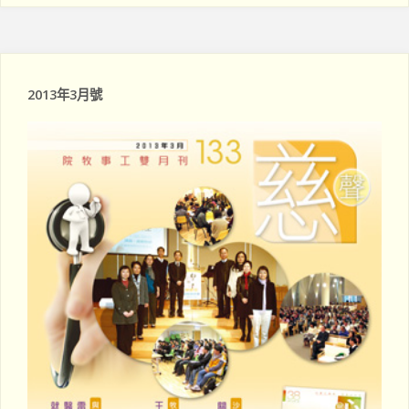
at
c
s
e
A
b
p
o
2013年3月號
p
o
k