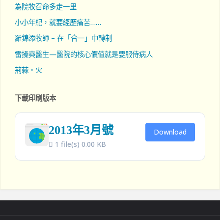
為院牧召命多走一里
小小年紀，就要經歷痛苦……
羅錦添牧師 – 在「合一」中轉制
雷操奭醫生—醫院的核心價值就是要服侍病人
荊棘‧火
下載印刷版本
2013年3月號
Download
1 file(s)
0.00 KB