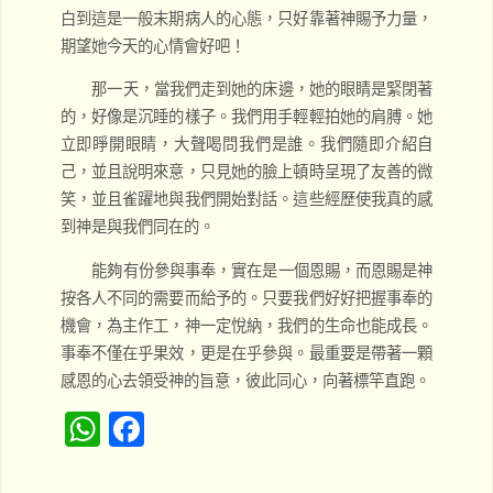
白到這是一般末期病人的心態，只好靠著神賜予力量，
期望她今天的心情會好吧！
那一天，當我們走到她的床邊，她的眼睛是緊閉著
的，好像是沉睡的樣子。我們用手輕輕拍她的肩膊。她
立即睜開眼睛，大聲喝問我們是誰。我們隨即介紹自
己，並且說明來意，只見她的臉上頓時呈現了友善的微
笑，並且雀躍地與我們開始對話。這些經歷使我真的感
到神是與我們同在的。
能夠有份參與事奉，實在是一個恩賜，而恩賜是神
按各人不同的需要而給予的。只要我們好好把握事奉的
機會，為主作工，神一定悅納，我們的生命也能成長。
事奉不僅在乎果效，更是在乎參與。最重要是帶著一顆
感恩的心去領受神的旨意，彼此同心，向著標竿直跑。
W
F
h
a