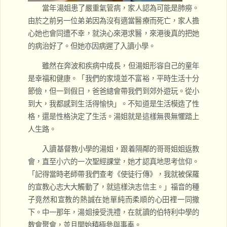
當年湯姐患了嚴重氣管病，家人認為可能是肺癆。
由於之前另一位弟弟因為沒有適當醫療而死亡，家人擔
心她也會同遭不幸，就決心來港求醫，來港後真的把她
的病治好了。但她亦因病遲了入讀小學。
雖然在奔波和疾病中成長，但湯姐形容自己的童年
是幸福和健康。「我們的家境並不富裕，平時生活十分
節儉，但一到假日，爸爸總會帶我們到郊外遊玩。從小
到大，我都感到生活得愉快」。不知道是生活模造了性
格，還是性格決定了生活。湯姐就是這樣無畏無懼踏上
人生路。
入讀基督教小學的湯姐，跟着隔鄰的哥哥姐姐返教
會，直至小六的一次聖經課堂，她才認真地思考信仰。
「記得當時老師帶我們查考《使徒行傳》，我就被保羅
的宣教心志大大觸動了，就這樣決志信主。」福音的種
子竟然和宣教的熱誠在她單純而柔順的心田裡一同撒
下。中一那年，湯姐接受洗禮，在就讀的伯特利中學的
教會聚會，並且開始積極參與事奉。