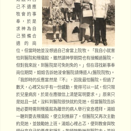
己不適應
牧會的事
奉，於是
求神為自
己預備合
適的崗
位。但當時她並沒想過自己會當上院牧。「我自小就害
怕到醫院和殯儀館，雖然讀神學期間也有接觸過醫院，
但對我來說，到醫院是可免則免的。」但在尋找新事奉
崗位期間，姐姐告訴她浸會醫院請傳道人(醫院院牧)。
「我即時的反應當然是『不』，因我最怕醫院。但過了
數天，心裡又似乎有一份感動，覺得可以一試，但只限
於兒童病房，於是在應徵信上清楚寫明要求。」原來只
是姑且一試，沒料到醫院很快就約見她。但當醫院告訴
她必要時需到殯儀館為離世的病人舉行安息禮拜，湯姐
一聽到要去殯儀館，便立刻推辭了。但醫院又再次主動
約見她，並鼓勵她上班。湯姐心裡忐忑，便到教會與牧
師分享自己的憂慮和掙扎。牧師鼓勵她到醫院去，並說