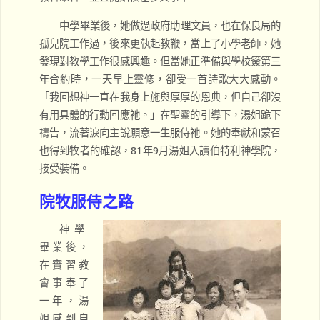
中學畢業後，她做過政府助理文員，也在保良局的
孤兒院工作過，後來更執起教鞭，當上了小學老師，她
發現對教學工作很感興趣。但當她正準備與學校簽第三
年合約時，一天早上靈修，卻受一首詩歌大大感動。
「我回想神一直在我身上施與厚厚的恩典，但自己卻沒
有用具體的行動回應祂。」在聖靈的引導下，湯姐跪下
禱告，流著淚向主說願意一生服侍祂。她的奉獻和蒙召
也得到牧者的確認，81年9月湯姐入讀伯特利神學院，
接受裝備。
院牧服侍之路
神學
畢業後，
在實習教
會事奉了
一年，湯
姐感到自