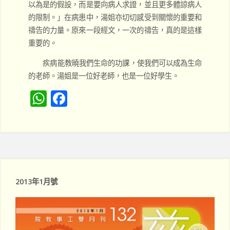
以為是的假設，而是要向病人求證，並且更多體諒病人
的限制。」在病患中，湯姐亦切切感受到關懷的重要和
禱告的力量。原來一段經文，一次的禱告，真的是這樣
重要的。
疾病能教曉我們生命的功課，使我們可以成為生命
的老師。湯姐是一位好老師，也是一位好學生。
W
F
h
a
at
c
s
e
A
b
p
o
2013年1月號
p
o
k