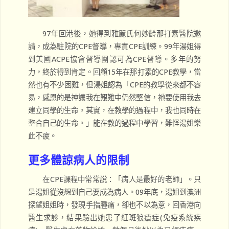
97年回港後，她得到雅麗氏何妙齡那打素醫院邀
請，成為駐院的CPE督導，專責CPE訓練。99年湯姐得
到美國ACPE協會督導團認可為CPE督導。多年的努
力，終於得到肯定。回顧15年在那打素的CPE教學，當
然也有不少困難，但湯姐認為「CPE的教學從來都不容
易，感恩的是神讓我在艱難中仍然堅信，祂要使用我去
建立同學的生命。其實，在教學的過程中，我也同時在
整合自己的生命。」能在教的過程中學習，難怪湯姐樂
此不疲。
更多體諒病人的限制
在CPE課程中常常說：「病人是最好的老師」。只
是湯姐從沒想到自己要成為病人。09年底，湯姐到澳洲
探望姐姐時，發現手指腫痛，卻也不以為意，回香港向
醫生求診，結果驗出她患了紅斑狼瘡症(免疫系統疾