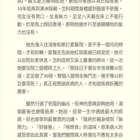
病)。醫生處方藥物給她，數個月後她以為已經痊癒，
10年底再到澳洲探親。怎料期間身體感到極度不舒服，
完全沒有胃口，全身無力，足足八天躺在床上不能行
動。於是馬上趕回香港，那時她連步行至過關櫃枱的氣
力也沒有。
她先後入住浸會和那打素醫院，差不多一個月的時
間，才有好轉。當醫生告訴她紅斑狼瘡已經受控，她可
以出院在家休息。怎料這時又染上嚴重的肺炎，這一次
她要住院三個禮拜之久。「那段日子實在辛苦得難以形
容，足足瘦了30磅，整個人變得全無鬥志，幾乎像以利
亞要尋死！」真正經歷過疾病的人，才知道疾病折騰的
厲害。
雖然行過了死蔭的幽谷，但神的恩典卻夠她用，湯
姐最後也康復過來，她說，這是一生中遇過最大的疾
病，但也是學到最寶貴的功課。「我終於親身嚐到『無
晒力』、『好疲倦』、『唔想食』的滋味。原來病人的
感受是如此真實，當我們關懷病人時實在不應有太多自