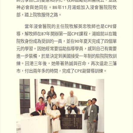
神必會與她同在。86年11月湯姐加入浸會醫院院牧
部，踏上院牧服侍之路。
當年浸會醫院的主任院牧解英忠牧師也是CPE督
導，解牧師在87年開辦第一屆CPE課程，湯姐就以在職
院牧身份成為受訓的一員，並在90年夏天完成了四個單
元的學習。因她經常要協助指導學員，感到自己有需要
進一步裝備，於是決定到美國接受一年制的駐院院牧訓
練。回港三年後，她帶著熱誠與召命，再次遠赴三藩
市，付出兩年多的時間，完成了CPE副督導訓練。