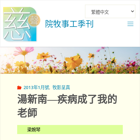
Skip
to
content
院
牧
事
工
季
刊
2013年1月號
,
牧影呈真
湯新南—疾病成了我的
老師
梁婉琴