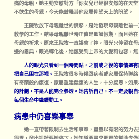
痛的母親，她主動安慰對方「你女兒已經很安然的在天堂
不欲生的母親，今天能鼓舞其他家屬仰望天上的盼望。
王院牧放下母親離世的憤怒，是她發現母親離世前一
教學的工作。結果母親離世時正值是聖誕假期，而且她在
母親的祈求。原來王院牧一直誤會了神，眼光只停留在母
邊的恩典，眼光轉化後，她感受到上帝的大愛和包容，無
人的眼光只看到一個時間點，之前或之後的事情還有
把自己困在那裡。
王院牧很多時候跟病者或家屬保持聯絡
有奇蹟般的康復、家屬重建健康的人生，十分感恩。如果
的計劃，不是人能完全參透。她告訴自己，不一定要親自
每個生命中繼續動工。
病患中仍喜樂事奉
她一直帶著限制去生活和事奉，盡量以有限的努力去
很累，發出訊號要她停下，她知道要尋求聖靈的幫助去做