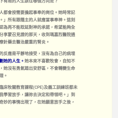
下有限的人生該往哪個方向走？
人都會按需要擔起事奉的崗位。她時常記
。」所有跟隨主的人就應當事奉神。這刻
認為再不能耽延對神的承諾，希望能夠全
分享蒙召見證的那天，收到瑪嘉烈醫院通
療針藥去醫治嚴重的腎炎。
的反應是平靜地接受，沒有為自己的病埋
劃她的人生。
她本來不喜歡牧會，自知不
，她沒有勇氣踏出安舒區，不會轉變生命
理。
床牧關教育課程(CPE)及義工訓練班都未
我學習放手，讓祢去決定和帶領吧。」到
奇妙的事情出現了，在她願意放手之後，