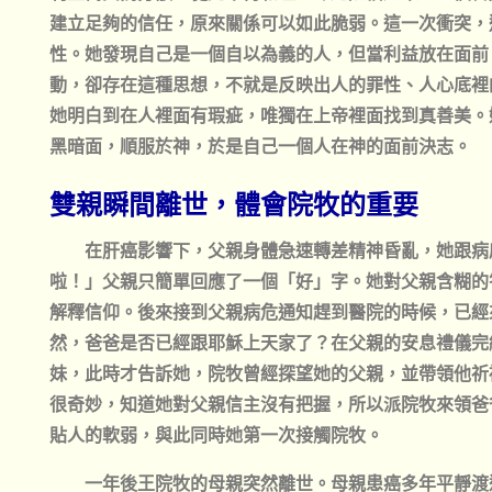
建立足夠的信任，原來關係可以如此脆弱。這一次衝突，
性。她發現自己是一個自以為義的人，但當利益放在面前
動，卻存在這種思想，不就是反映出人的罪性、人心底裡
她明白到在人裡面有瑕疵，唯獨在上帝裡面找到真善美。
黑暗面，順服於神，於是自己一個人在神的面前決志。
雙親瞬間離世，體會院牧的重要
在肝癌影響下，父親身體急速轉差精神昏亂，她跟病
啦！」父親只簡單回應了一個「好」字。她對父親含糊的
解釋信仰。後來接到父親病危通知趕到醫院的時候，已經
然，爸爸是否已經跟耶穌上天家了？在父親的安息禮儀完
妹，此時才告訴她，院牧曾經探望她的父親，並帶領他祈
很奇妙，知道她對父親信主沒有把握，所以派院牧來領爸
貼人的軟弱，與此同時她第一次接觸院牧。
一年後王院牧的母親突然離世。母親患癌多年平靜渡