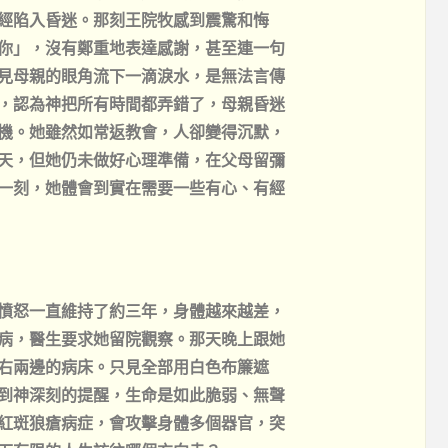
經陷入昏迷。那刻王院牧感到震驚和悔
你」，沒有鄭重地表達感謝，甚至連一句
見母親的眼角流下一滴淚水，是無法言傳
，認為神把所有時間都弄錯了，母親昏迷
機。她雖然如常返教會，人卻變得沉默，
天，但她仍未做好心理準備，在父母留彌
一刻，她體會到實在需要一些有心、有經
憤怒一直維持了約三年，身體越來越差，
病，醫生要求她留院觀察。那天晚上跟她
右兩邊的病床。只見全部用白色布簾遮
到神深刻的提醒，生命是如此脆弱、無聲
紅斑狼瘡病症，會攻擊身體多個器官，突