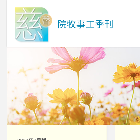
院
牧
事
工
季
刊