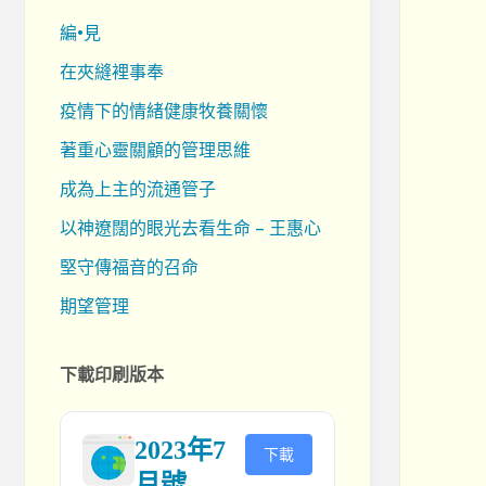
編•見
在夾縫裡事奉
疫情下的情緒健康牧養關懷
著重心靈關顧的管理思維
成為上主的流通管子
以神遼闊的眼光去看生命 – 王惠心
堅守傳福音的召命
期望管理
下載印刷版本
2023年7
下載
月號