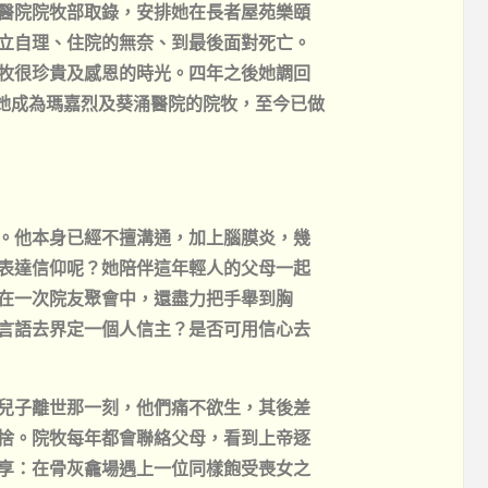
醫院院牧部取錄，安排她在長者屋苑樂頤
立自理、住院的無奈、到最後面對死亡。
牧很珍貴及感恩的時光。四年之後她調回
起她成為瑪嘉烈及葵涌醫院的院牧，至今已做
。他本身已經不擅溝通，加上腦膜炎，幾
表達信仰呢？她陪伴這年輕人的父母一起
在一次院友聚會中，還盡力把手舉到胸
言語去界定一個人信主？是否可用信心去
兒子離世那一刻，他們痛不欲生，其後差
捨。院牧每年都會聯絡父母，看到上帝逐
享：在骨灰龕場遇上一位同樣飽受喪女之