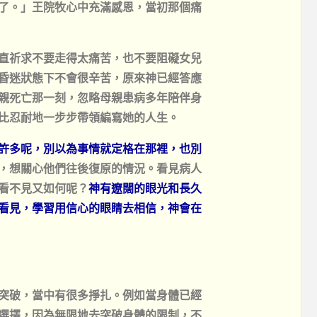
了。」王院牧心中充滿感恩，當初那個痛
直祈求不要走得太痛苦，也不要阻礙女兒
昏迷狀態下不會很辛苦，原來神已經答應
親死亡那一刻，忽略母親患病多年陪伴身
比忍耐地一步步帶領編寫她的人生。
許多呢，別以為事情就定格在那裡，也別
，想關心他們往後復原的情況。看見病人
看不見又如何呢？
神有遼闊的眼光和長久
看見，學習用信心的眼睛去相信，神會在
突破，當中有很多掙扎。例如當身體已經
選擇，因為無限地去突破身體的限制，不