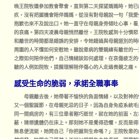
晚王院牧還參加教會聚會，直到第二天探望媽媽時，她已
疚，沒有把握機會陪伴媽媽，從沒有對母親說一句「我愛
抱歉也來不及說出口。她一直守在母親身旁傾吐心事，看
的哀痛。第四天凌晨母親悄然離世，王院牧感到十分憤怒
和離世的時間都是錯誤的安排，令她錯過與母親道別的時
周圍的人不懂如何安慰她。雖說患病的雙親總有離世的一
之際如何陪伴他們，自己情緒該如何處理，在哀傷疲乏的
驗的人例如院牧，提醒理解陪伴傷心的人走過喪親之痛。
感受生命的脆弱，承諾全職事奉
母親離去後，她帶著不愉快的負面情緒，以及對神的
又一個聖誕節，在母親死忌的日子，因為自身免疫系統毛
同一間病房的，有三位患者剛巧逝世，就在她的前面、左
蔽，猜想遺體仍在床上。那刻她不是覺得恐懼，反而是得
無息便流逝，她問自己「你把握到生命嗎？」王院牧患的