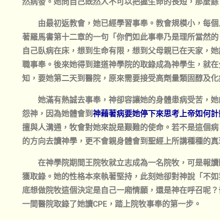
然病發。她問自己既然人不可以把握生命的長短，那麼餘
由最初返教會，她已經學習事奉。教會規模小，每個
著羅馬書第十二章的一句「你們如此事奉乃是理所當然的
自己臥病在床，想到生命有限，想到父母親已在天家，她
職事奉。後來她得到建道神學院的取錄成為神學生，就在
知，要她第二天到醫院，原來需要接受高劑量類固醇及化
她滿有熱誠去事奉，神卻容讓她的身體患病受苦，她
怨神，因為她體會到
神藉著病要她停下來思考上帝如何計
擅與人溝通，牧會對她來說是艱難的使命。若不是這個病
的方向去讀神學，更不會親身體會到聖經上所講種種的真
在神學院期間王院牧就立志成為一名院牧，可是報讀臨
獲取錄。她的性格本來執著堅持，此刻她卻對神說「不如
底想做院牧這個決定是自己一廂情願，還是神在呼召呢？
一間醫院取錄了她讀CPE，踏上院牧事奉的第一步。