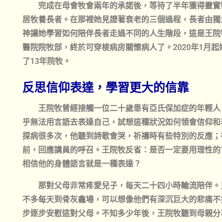
完成在母會牧會兩年的承諾後，等待了半年獲得靈實
居牧養長者。在那裡她見證著衰老的三個過程，長者由獨
神讓她學習如何陪伴長者走過不同的人生階段，這是王院
醫院院牧部，終於可穿梭病房關懷病人了。2020年1月
了13年院牧。
反思信仰表達，學習更大的信靠
王院牧曾經接觸一位二十歲患有亞氏保加症的年輕人
乎無法用言語去表達自己，試想這種狀況如何領會信仰和
探病很多次，他聽到詩歌會哭，祈禱時有些特別的反應；
前，回應講員的呼召。王院牧反省：是否一定要用理性的
相信他的身體語言就是一種表達？
那對父母非常疼愛兒子，每天二十四小時輪流陪伴。
不多每天到骨灰龕場，可以想像他們有深沉巨大的悲痛不
步逐步安慰這對父母。不知多少年後，王院牧聽到母親分