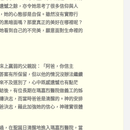
遺憾之餘，亦令她思考了很多信仰與人
，她的心態卻是自保。雖然沒有實際行
的黑暗面嗎？那麼真正的美好在哪裡呢？
她看到自己的不完美，願意面對生命裡的
床上羸弱的父親說：「阿爸，你信主
答案有所保留，但以他的情況沒辦法繼續
來不及道別了，心中既感遺憾也有點茫
結後，有位長期在瑪嘉烈醫院做義工的姊
禱決志，而當時爸爸是清醒的。神的安排
爸決志，藉此加強她的信心，神確實很體
過，在聖誕日清醒地進入瑪嘉烈醫院，當