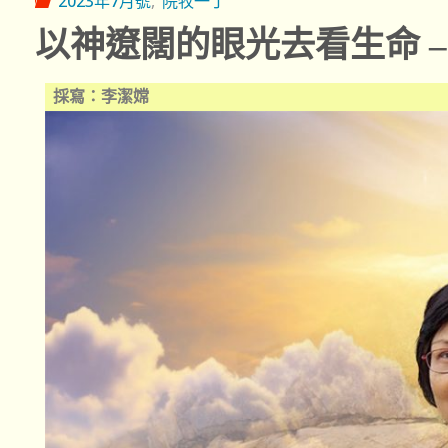
2023年7月號
,
院牧一丁
以神遼闊的眼光去看生命 –
採寫：李潔嫦