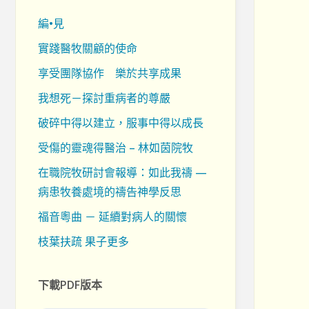
編•見
實踐醫牧關顧的使命
享受團隊協作 樂於共享成果
我想死－探討重病者的尊嚴
破碎中得以建立，服事中得以成長
受傷的靈魂得醫治 – 林如茵院牧
在職院牧研討會報導：如此我禱 —
病患牧養處境的禱告神學反思
福音粵曲 － 延續對病人的關懷
枝葉扶疏 果子更多
下載PDF版本