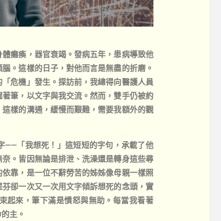
身體癱瘓，器官衰竭。發病五年，患病導致他
頭腦。這樣的日子，對他而言是無盡的折磨。
的「危機」發生。探訪前，我總得向醫護人員
握著筆，以文字與我交流。然而，雙手仍被約
。這樣的溝通，緩慢而艱難，需要我額外的觀
字——「我想死！」這短短的字句，承載了他
無奈。皆因無論是排泄、洗澡還是轉身這些尋
的依靠，是一位不辭勞苦的姊姊像母親一樣照
提芬卻一次又一次用文字傾訴想死的念頭，實
束起來，筆下滿是憤怒與無助。每當我看著
命的主。