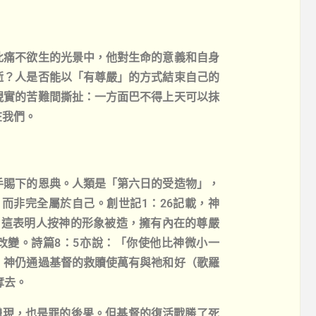
此痛不欲生的光景中，他對生命的意義和自身
逝？人是否能以「有尊嚴」的方式結束自己的
現實的苦難間撕扯：一方面巴不得上天可以抹
在我們。
手賜下的恩典。人類是「第六日的受造物」，
而非完全屬於自己。創世記1：26記載，神
」這表明人按神的形象被造，擁有內在的尊嚴
或能力而改變。詩篇8：5亦說：「你使他比神微小一
，神仍通過基督的救贖使萬有與祂和好（歌羅
奪去。
體現，也是罪的後果。但基督的復活戰勝了死