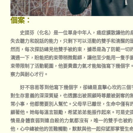
個案：
史提芬（化名）是一位單身中年人，癌症擴散讓他的
失去聽力和說話的能力，只剩下可以活動的雙手和清醒的
然而，每次探訪總見他雙手被約束，據悉是為了防範一切
溝通一下，盼能把約束帶稍微鬆綁，讓他至少能用一隻手
束帶限制了活動範圍，他要費盡力氣才能勉強寫下幾個字
察力與耐心才行。
好不容易等到他寫下幾個字，卻總是直擊心坎的三個
對生存意義的深深質疑，也透露出被照顧時尊嚴被剝奪的
常小事，他都需要別人幫忙。父母早已離世，生命中僅有
顧著他。她每每溫言鼓勵，希望弟弟能振作起來。可是史
情是身體衰弱到連自殺的力氣都沒有，唯一的雙手也被約
他，心中總被他的苦難觸動，默默與他一起仰望那掌管生