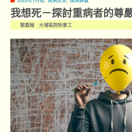
2025年7月號
,
探病反思
,
探病錦囊
我想死－探討重病者的尊
黎嘉翰 大埔區院牧事工