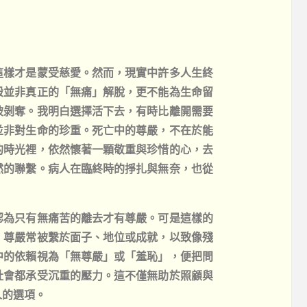
這樣才是蒙受慈愛。然而，現實中許多人生終
殺並非真正的「無痛」解脫，更不能為生命留
被剝奪。我明白選擇活下去，有時比離開需要
並非對生命的珍重。死亡中的尊嚴，不在於能
的時光裡，依然懷著一顆敬重與珍惜的心，去
然的聯繫。病人在臨終時的掙扎與無奈，也從
認為只有無痛苦的離去才有尊嚴。可是這樣的
，尊嚴常被繫於面子、地位或成就，以致像殘
中的依賴視為「無尊嚴」或「羞恥」，便把問
社會都承受沉重的壓力。這不僅無助於照顧與
人的選項。