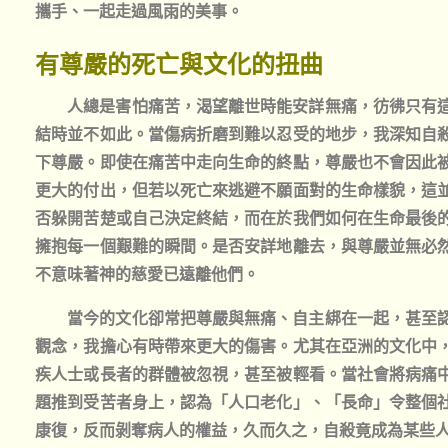
攜手、一起走過風雨的美事。
有尊嚴的死亡與文化的扭曲
人總是害怕痛苦，渴望離世時能安詳無痛，彷彿只有
結時並不如此。當傷病折磨到難以忍受的地步，我深知自
下尊嚴。即使在痛苦中走向生命的終點，尊嚴也不會因此
更大的付出，但若以死亡來逃避不願面對的生命樣貌，這
否躲開苦楚或自己決定終結，而在於我們如何在生命最後
擁抱每一個艱難的瞬間。是否安詳地離去，與尊嚴並無必
不意味著神的慈愛已遠離他們。
當今的文化卻常把尊嚴與無痛、自主綁在一起，甚至
觀念，我擔心有時帶來更大的傷害。尤其在亞洲的文化中
疾人士或長者的群體被忽視，甚至被輕看。當社會將病痛
題推到受苦者身上，認為「人口老化」、「長命」令整個
康復，反而剝奪病人的權益，久而久之，自殺竟成為某些