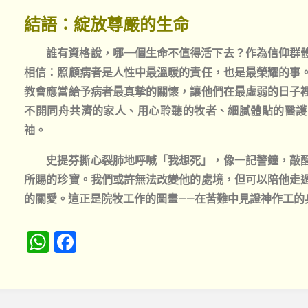
結語：綻放尊嚴的生命
誰有資格說，哪一個生命不值得活下去？作為信仰群
相信：照顧病者是人性中最溫暖的責任，也是最榮耀的事
教會應當給予病者最真摯的關懷，讓他們在最虛弱的日子
不開同舟共濟的家人、用心聆聽的牧者、細膩體貼的醫護
袖。
史提芬撕心裂肺地呼喊「我想死」，像一記警鐘，敲
所賜的珍寶。我們或許無法改變他的處境，但可以陪他走
的關愛。這正是院牧工作的圖畫——在苦難中見證神作工的
W
F
h
a
at
c
s
e