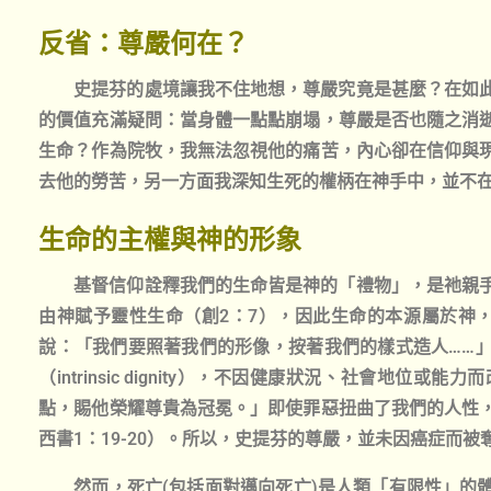
反省：尊嚴何在？
史提芬的處境讓我不住地想，尊嚴究竟是甚麼？在如
的價值充滿疑問：當身體一點點崩塌，尊嚴是否也隨之消
生命？作為院牧，我無法忽視他的痛苦，內心卻在信仰與
去他的勞苦，另一方面我深知生死的權柄在神手中，並不
生命的主權與神的形象
基督信仰詮釋我們的生命皆是神的「禮物」，是祂親
由神賦予靈性生命（創2：7），因此生命的本源屬於神，
說：「我們要照著我們的形像，按著我們的樣式造人……
（intrinsic dignity），不因健康狀況、社會地位
點，賜他榮耀尊貴為冠冕。」即使罪惡扭曲了我們的人性
西書1：19-20）。所以，史提芬的尊嚴，並未因癌症而被
然而，死亡(包括面對邁向死亡)是人類「有限性」的