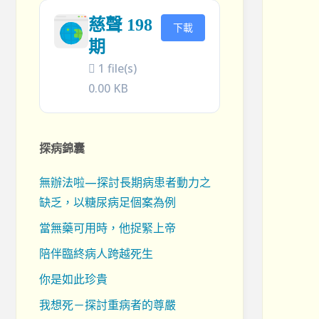
慈聲 198
下載
期
1 file(s)
0.00 KB
探病錦囊
無辦法啦—探討長期病患者動力之
缺乏，以糖尿病足個案為例
當無藥可用時，他捉緊上帝
陪伴臨終病人跨越死生
你是如此珍貴
我想死－探討重病者的尊嚴