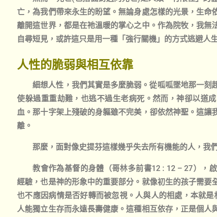
亡，為我們帶來永生的盼望。無論身處怎樣的光景，生命
離開這世界，都是在祂溫暖的掌心之中。作為院牧，我無
自尋短見，或許這只是用一種「強行關機」的方式逃避人
人性的脆弱與相互依靠
細想人性，我們其實是多麼脆弱。從呱呱墜地那一刻
使躲過重重劫難，也逃不過生老病死。然而，神卻以道成
血。那十字架上殘破的身軀雖不完美，卻依然神聖。這讓
離。
那麼，面對像史提芬這樣幾乎失去所有機能的人，我
教會作為基督的身體（哥林多前書12 : 12 – 2
經驗，也是神的形象中的重要部分。就像初生的孩子需要
也不應因病情是否好轉而被忽視。人與人的相處，本就是相互依存
人能獨立生存而永遠長壽健康。這種相互依存，正是個人