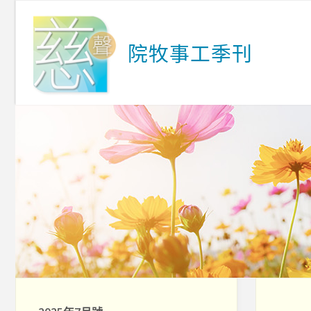
院
牧
事
工
季
刊