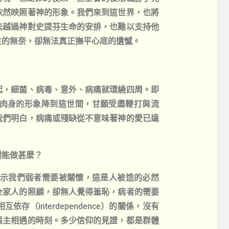
依然映照著神的形象。我們來到這世界，也將
法越過神對史提芬生命的安排，也難以支持他
生的無奈，卻無法真正撫平心底的遺憾。
起，細菌、病毒、意外、病痛就環繞四周。即
肉身的形象降到這世間，甘願受盡鞭打與流
我們明白，病痛或殘缺從不意味著神的愛已遠
們能做甚麼？
7），啟示我們弱者需要被關懷，這是人被造的必然
全家人的照顧，卻無人覺得羞恥，病者的需要
（interdependence）的關係，沒有
與主相遇的時刻。多少信仰的見證，都是群體