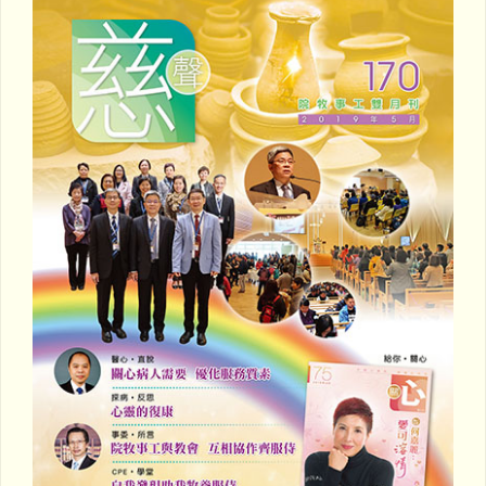
帶
給
他
人"