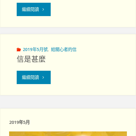
"經
繼續閱讀
歷
神
的
2019年5月號
,
給關心者的信
信是甚麼
安
慰
"信
繼續閱讀
再
是
將
甚
安
麼"
2019年5月
慰