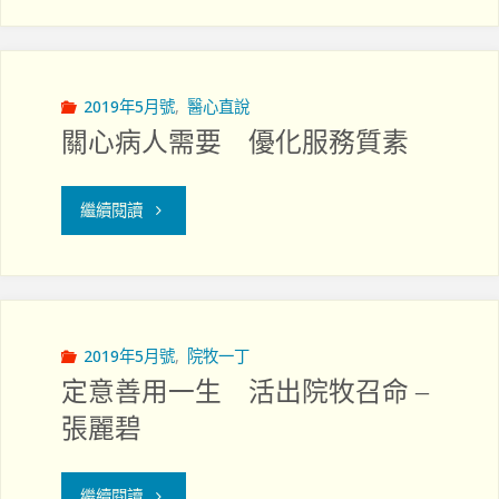
靈
–
的
互
復
2019年5月號
,
醫心直說
關心病人需要 優化服務質素
相
康"
協
"關
繼續閱讀
作
心
齊
病
服
人
2019年5月號
,
院牧一丁
侍"
定意善用一生 活出院牧召命 –
需
張麗碧
要
"定
優
繼續閱讀