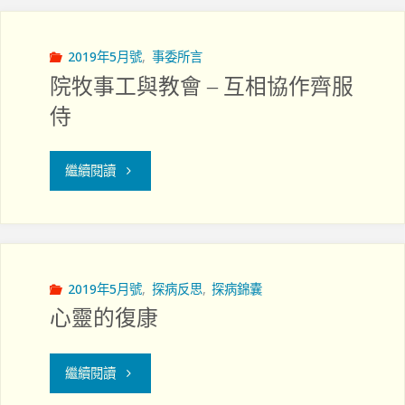
2019年5月號
,
事委所言
院牧事工與教會 – 互相協作齊服
侍
"院
繼續閱讀
牧
事
工
2019年5月號
,
探病反思
,
探病錦囊
心靈的復康
與
教
"心
繼續閱讀
會