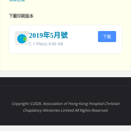
下載印刷版本
2019年5月號
下載
1 file(s)
0.00 KB
Copyright ©2026. Association of Hong Kong Hospital Christian
Chaplaincy Ministries Limited All Rights Reserved.
Powered by
Fluida
&
WordPress.