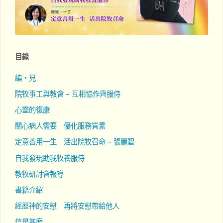
目錄
編‧見
院牧事工與教會 – 互相協作齊服侍
心靈的復康
關心病人需要 優化服務質素
定意善用一生 活出院牧召命 – 張麗碧
自我發現助我牧養服侍
教牧研討會報導
書籍介紹
經歷神的安慰 再將安慰帶給他人
信是甚麼