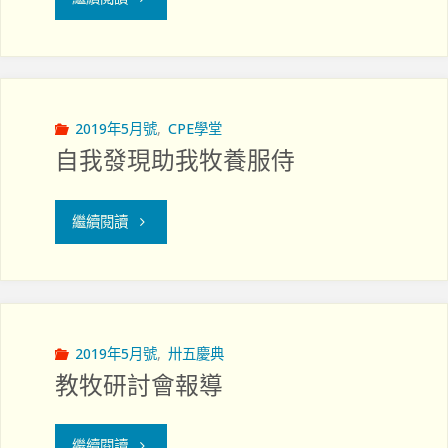
意
化
善
服
用
務
2019年5月號
,
CPE學堂
自我發現助我牧養服侍
一
質
生
素"
"自
繼續閱讀
活
我
出
發
院
現
2019年5月號
,
卅五慶典
教牧研討會報導
牧
助
召
我
"教
繼續閱讀