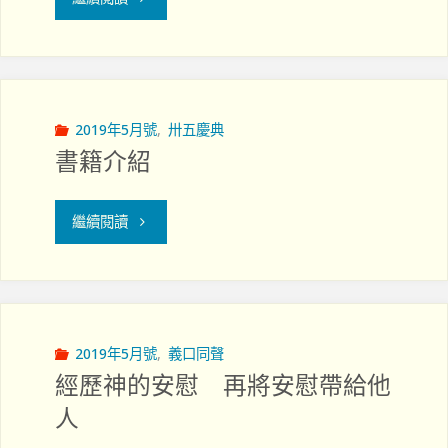
命
牧
牧
–
養
研
張
服
討
2019年5月號
,
卅五慶典
麗
書籍介紹
侍"
會
碧"
報
"書
繼續閱讀
導"
籍
介
紹"
2019年5月號
,
義口同聲
經歷神的安慰 再將安慰帶給他
人