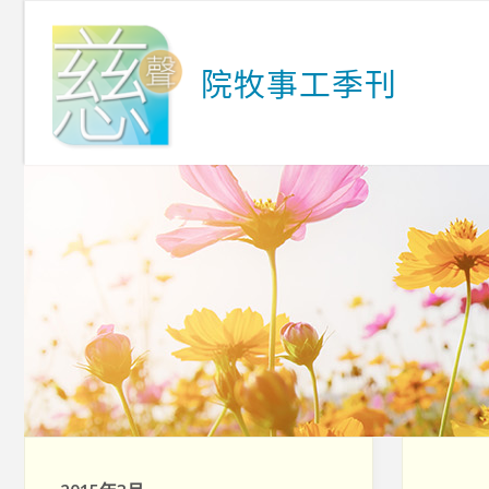
Skip
to
院
牧
事
工
季
刊
content