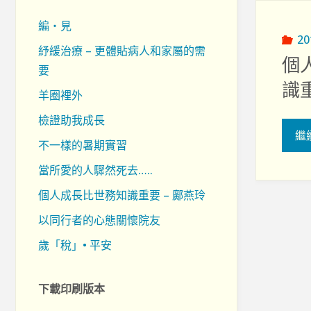
編‧見
2
紓緩治療 – 更體貼病人和家屬的需
個
要
識重
羊圈裡外
檢證助我成長
繼
不一樣的暑期實習
當所愛的人驟然死去…..
個人成長比世務知識重要 – 鄺燕玲
以同行者的心態關懷院友
歲「稅」• 平安
下載印刷版本