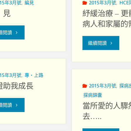
015年3月號
,
編見
2015年3月號
,
HC
‧見
紓緩治療 – 
病人和家屬的
"編‧
續閱讀
"紓
繼續閱讀
見"
緩
治
015年3月號
,
專‧上路
證助我成長
療
2015年3月號
,
探病
探病錦囊
–
當所愛的人驟
"檢
續閱讀
更
去…..
證
體