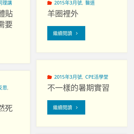
E同理講
2015年3月號
,
醫道
更體貼
羊圈裡外
需要
"羊
繼續閱讀
圈
裡
外"
2015年3月號
,
CPE活學堂
不一樣的暑期實習
反思
,
然死
"不
繼續閱讀
一