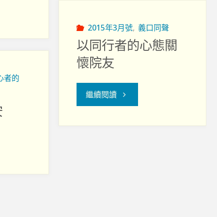
樣
的
2015年3月號
,
義口同聲
以同行者的心態關
暑
懷院友
期
心者的
"以
繼續閱讀
實
安
同
習"
行
者
的
心