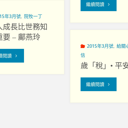
助
"當
繼續閱讀
貼
我
015年3月號
,
院牧一丁
所
病
人成長比世務知
成
愛
要 – 鄺燕玲
人
長"
的
2015年3月號
,
給關
和
信
"個
續閱讀
人
歲「稅」• 平
家
人
驟
屬
成
"歲
繼續閱讀
然
的
長
「稅」
死
需
比
•
去….."
要"
世
平